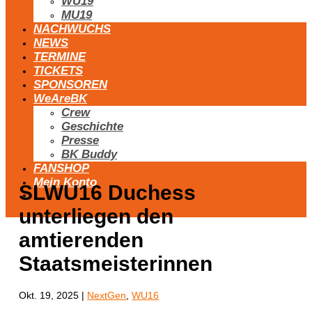
WU19
MU19
NACHWUCHS
NEWS
TERMINE
TICKETS
SPONSOREN
WeAreBK
Crew
Geschichte
Presse
BK Buddy
FANSHOP
Mein Konto
SLWU16 Duchess
unterliegen den
amtierenden
Staatsmeisterinnen
Okt. 19, 2025
|
NextGen
,
WU16