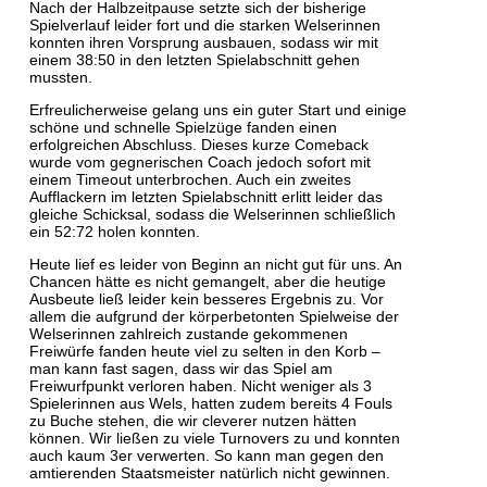
Nach der Halbzeitpause setzte sich der bisherige
Spielverlauf leider fort und die starken Welserinnen
konnten ihren Vorsprung ausbauen, sodass wir mit
einem 38:50 in den letzten Spielabschnitt gehen
mussten.
Erfreulicherweise gelang uns ein guter Start und einige
schöne und schnelle Spielzüge fanden einen
erfolgreichen Abschluss. Dieses kurze Comeback
wurde vom gegnerischen Coach jedoch sofort mit
einem Timeout unterbrochen. Auch ein zweites
Aufflackern im letzten Spielabschnitt erlitt leider das
gleiche Schicksal, sodass die Welserinnen schließlich
ein 52:72 holen konnten.
Heute lief es leider von Beginn an nicht gut für uns. An
Chancen hätte es nicht gemangelt, aber die heutige
Ausbeute ließ leider kein besseres Ergebnis zu. Vor
allem die aufgrund der körperbetonten Spielweise der
Welserinnen zahlreich zustande gekommenen
Freiwürfe fanden heute viel zu selten in den Korb –
man kann fast sagen, dass wir das Spiel am
Freiwurfpunkt verloren haben. Nicht weniger als 3
Spielerinnen aus Wels, hatten zudem bereits 4 Fouls
zu Buche stehen, die wir cleverer nutzen hätten
können. Wir ließen zu viele Turnovers zu und konnten
auch kaum 3er verwerten. So kann man gegen den
amtierenden Staatsmeister natürlich nicht gewinnen.