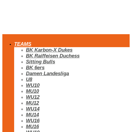
TEAMS
BK Karbon-X Dukes
BK Raiffeisen Duchess
Sitting Bulls
BK 6ers
Damen Landesliga
U8
WU10
MU10
WU12
MU12
WU14
MU14
WU16
MU16