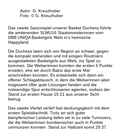
Autor: G. Kreuzhuber
Foto: © G. Kreuzhuber
Das zweite Saisonspiel unserer Basket Duchess führte
die amtierenden SLWU16 Staatsmeisterinnen vom
DBB UNIQA Basketgirls Wels in’s heimische
Happyland.
Die Duchess taten sich von Beginn an schwer, gegen
die kompakt stehenden und mit einigen Routiniers
ausgestatteten Basketgirls aus Wels, ins Spiel zu
kommen. Die Welserinnen konnten die ersten 5 Punkte
erzielen, ehe wir durch Babsi das erste Mal
anschreiben konnten. Es entwickelte sich dann ein
offener Schlagabtausch, in dem die Welserinnen aber
insgesamt öfter gute Lösungen fanden und die
notwendige Spur entschlossener agierten, sodass der
Stand zur ersten Pause 15:21 aus unserer Sicht
betrug.
Das zweite Viertel verlief fast deckungsgleich mit dem
ersten Spielabschnitt. Trotz an sich guter
kämpferischer Leistung liefen wir in zu viele Turnovers,
die die Welserinnen bombensicher auch in Punkte
ummünzen konnten. Stand zur Halbzeit somit 29:37.