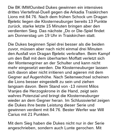
Die BK IMMOunited Dukes gewinnen ein intensives
drittes Viertefinal-Duell gegen die Arkadia Traiskirchen
Lions mit 84:76. Nach dem frühen Schock um Dragan
Bjeletic liegen die Klosterneuburger bereits 13 Punkte
zurück, starke letzte 15 Minuten bringen aber den
verdienten Sieg. Das nächste „Do or Die-Spiel findet
am Donnerstag um 19 Uhr in Traiskirchen statt.
Die Dukes beginnen Spiel drei besser als die beiden
zuvor, müssen aber nach nicht einmal drei Minuten
den Ausfall von Dragan Bjeletic verkraften. Beim Kampf
um den Ball mit dem überharten Moffatt verletzt sich
der Montenegriner an der Schulter und kann nicht
mehr eingesetzt werden. Die Klosterneuburger lassen
sich davon aber nicht irritieren und agieren mit dem
Gegner auf Augenhöhe. Nach Seitenwechsel scheinen
die Lions besser eingestellt zu sein und ziehen
langsam davon. Beim Stand von -13 nimmt Milos
Vranjes die Herzogskrone in die Hand, zeigt sein
wahres Potenzial und bringt die Klosterneuburger
wieder an dem Gegner heran. Im Schlussviertel zeigen
die Dukes ihre beste Leistung dieser Serie und
gewinnen verdient mit 84:76. Bester Werfer war Will
Carius mit 21 Punkten.
Mit dem Sieg haben die Dukes nicht nur in der Serie
angeschrieben, sondern auch Lunte gerochen. Mit