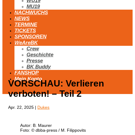
WU19
MU19
NACHWUCHS
NEWS
TERMINE
TICKETS
SPONSOREN
WeAreBK
Crew
Geschichte
Presse
BK Buddy
FANSHOP
Mein Konto
VORSCHAU: Verlieren
verboten! – Teil 2
Apr. 22, 2025
|
Dukes
Autor: B. Maurer
Foto: © dbba-press / M. Filippovits