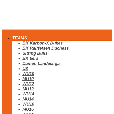
TEAMS
BK Karbon-X Dukes
BK Raiffeisen Duchess
Sitting Bulls
BK 6ers
Damen Landesliga
U8
WU10
MU10
WU12
MU12
WU14
MU14
WU16
MU16