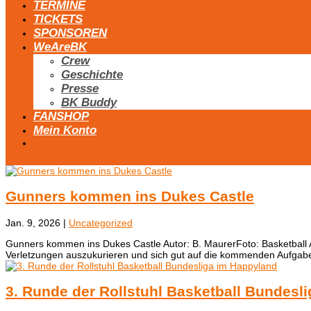
TERMINE
TICKETS
SPONSOREN
WeAreBK
Crew
Geschichte
Presse
BK Buddy
FANSHOP
Mein Konto
Gunners kommen ins Dukes Castle
Jan. 9, 2026
|
Uncategorized
Gunners kommen ins Dukes Castle Autor: B. MaurerFoto: Basketball Au
Verletzungen auszukurieren und sich gut auf die kommenden Aufgabe
3. Runde der Rollstuhl Basketball Bundesl