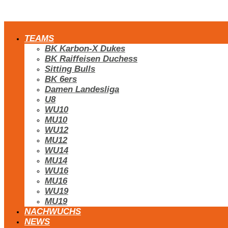
TEAMS
BK Karbon-X Dukes
BK Raiffeisen Duchess
Sitting Bulls
BK 6ers
Damen Landesliga
U8
WU10
MU10
WU12
MU12
WU14
MU14
WU16
MU16
WU19
MU19
NACHWUCHS
NEWS