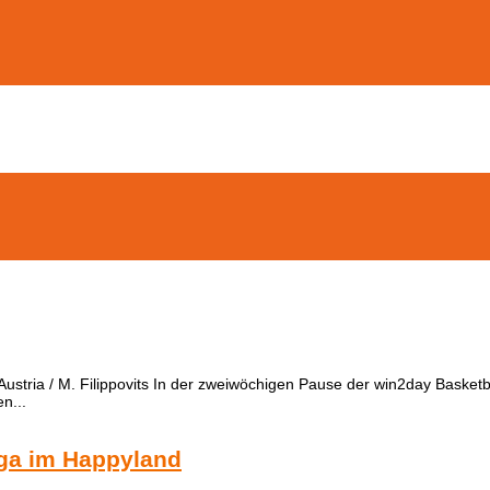
stria / M. Filippovits In der zweiwöchigen Pause der win2day Basketba
n...
iga im Happyland