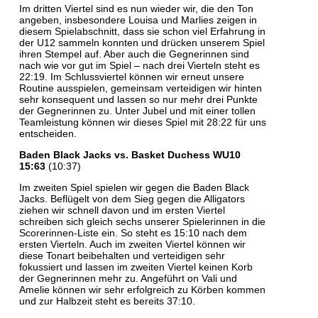
Im dritten Viertel sind es nun wieder wir, die den Ton
angeben, insbesondere Louisa und Marlies zeigen in
diesem Spielabschnitt, dass sie schon viel Erfahrung in
der U12 sammeln konnten und drücken unserem Spiel
ihren Stempel auf. Aber auch die Gegnerinnen sind
nach wie vor gut im Spiel – nach drei Vierteln steht es
22:19. Im Schlussviertel können wir erneut unsere
Routine ausspielen, gemeinsam verteidigen wir hinten
sehr konsequent und lassen so nur mehr drei Punkte
der Gegnerinnen zu. Unter Jubel und mit einer tollen
Teamleistung können wir dieses Spiel mit 28:22 für uns
entscheiden.
Baden Black Jacks vs. Basket Duchess WU10
15:63
(10:37)
Im zweiten Spiel spielen wir gegen die Baden Black
Jacks. Beflügelt von dem Sieg gegen die Alligators
ziehen wir schnell davon und im ersten Viertel
schreiben sich gleich sechs unserer Spielerinnen in die
Scorerinnen-Liste ein. So steht es 15:10 nach dem
ersten Vierteln. Auch im zweiten Viertel können wir
diese Tonart beibehalten und verteidigen sehr
fokussiert und lassen im zweiten Viertel keinen Korb
der Gegnerinnen mehr zu. Angeführt on Vali und
Amelie können wir sehr erfolgreich zu Körben kommen
und zur Halbzeit steht es bereits 37:10.