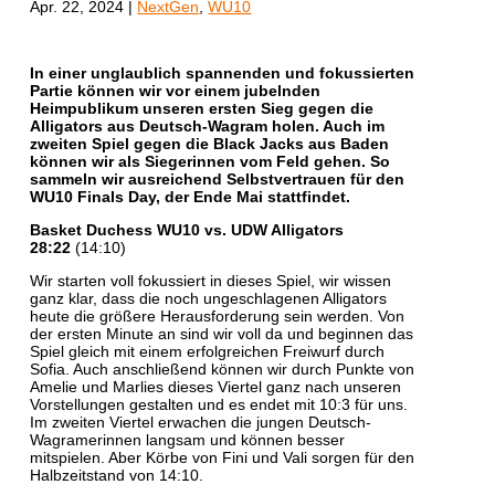
Apr. 22, 2024
|
NextGen
,
WU10
In einer unglaublich spannenden und fokussierten
Partie können wir vor einem jubelnden
Heimpublikum unseren ersten Sieg gegen die
Alligators aus Deutsch-Wagram holen. Auch im
zweiten Spiel gegen die Black Jacks aus Baden
können wir als Siegerinnen vom Feld gehen. So
sammeln wir ausreichend Selbstvertrauen für den
WU10 Finals Day, der Ende Mai stattfindet.
Basket Duchess WU10 vs. UDW Alligators
28:22
(14:10)
Wir starten voll fokussiert in dieses Spiel, wir wissen
ganz klar, dass die noch ungeschlagenen Alligators
heute die größere Herausforderung sein werden. Von
der ersten Minute an sind wir voll da und beginnen das
Spiel gleich mit einem erfolgreichen Freiwurf durch
Sofia. Auch anschließend können wir durch Punkte von
Amelie und Marlies dieses Viertel ganz nach unseren
Vorstellungen gestalten und es endet mit 10:3 für uns.
Im zweiten Viertel erwachen die jungen Deutsch-
Wagramerinnen langsam und können besser
mitspielen. Aber Körbe von Fini und Vali sorgen für den
Halbzeitstand von 14:10.