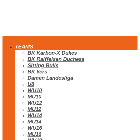
TEAMS
BK Karbon-X Dukes
BK Raiffeisen Duchess
Sitting Bulls
BK 6ers
Damen Landesliga
U8
WU10
MU10
WU12
MU12
WU14
MU14
WU16
MU16