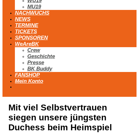
WU19
MU19
NACHWUCHS
NEWS
TERMINE
TICKETS
SPONSOREN
WeAreBK
Crew
Geschichte
Presse
BK Buddy
FANSHOP
Mein Konto
Mit viel Selbstvertrauen
siegen unsere jüngsten
Duchess beim Heimspiel