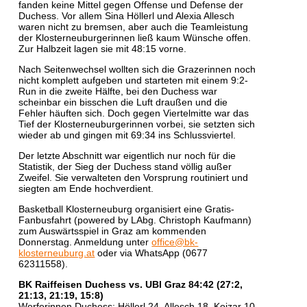
fanden keine Mittel gegen Offense und Defense der
Duchess. Vor allem Sina Höllerl und Alexia Allesch
waren nicht zu bremsen, aber auch die Teamleistung
der Klosterneuburgerinnen ließ kaum Wünsche offen.
Zur Halbzeit lagen sie mit 48:15 vorne.
Nach Seitenwechsel wollten sich die Grazerinnen noch
nicht komplett aufgeben und starteten mit einem 9:2-
Run in die zweite Hälfte, bei den Duchess war
scheinbar ein bisschen die Luft draußen und die
Fehler häuften sich. Doch gegen Viertelmitte war das
Tief der Klosterneuburgerinnen vorbei, sie setzten sich
wieder ab und gingen mit 69:34 ins Schlussviertel.
Der letzte Abschnitt war eigentlich nur noch für die
Statistik, der Sieg der Duchess stand völlig außer
Zweifel. Sie verwalteten den Vorsprung routiniert und
siegten am Ende hochverdient.
Basketball Klosterneuburg organisiert eine Gratis-
Fanbusfahrt (powered by LAbg. Christoph Kaufmann)
zum Auswärtsspiel in Graz am kommenden
Donnerstag. Anmeldung unter
office@bk-
klosterneuburg.at
oder via WhatsApp (0677
62311558).
BK Raiffeisen Duchess vs. UBI Graz 84:42 (27:2,
21:13, 21:19, 15:8)
Werferinnen Duchess: Höllerl 24, Allesch 18, Koizar 10,