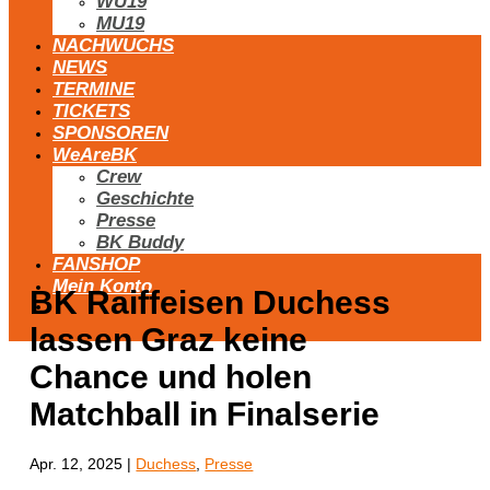
WU19
MU19
NACHWUCHS
NEWS
TERMINE
TICKETS
SPONSOREN
WeAreBK
Crew
Geschichte
Presse
BK Buddy
FANSHOP
Mein Konto
BK Raiffeisen Duchess
lassen Graz keine
Chance und holen
Matchball in Finalserie
Apr. 12, 2025
|
Duchess
,
Presse