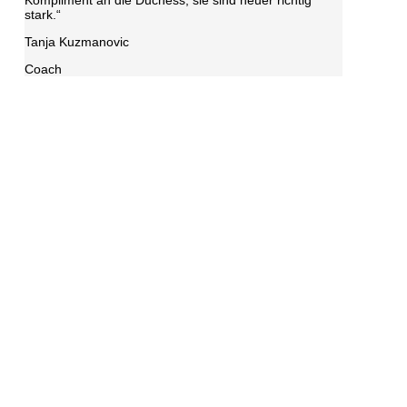
Kompliment an die Duchess, sie sind heuer richtig
stark.“
Tanja Kuzmanovic
Coach