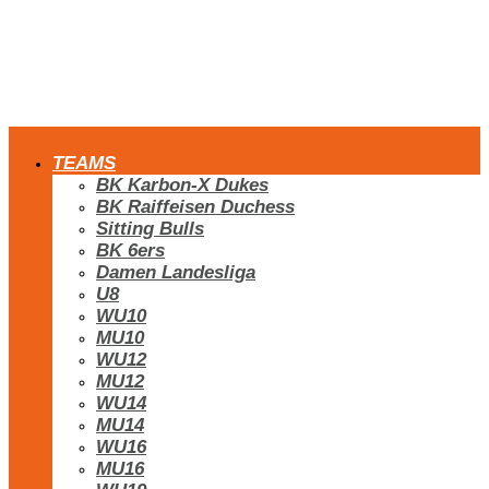
TEAMS
BK Karbon-X Dukes
BK Raiffeisen Duchess
Sitting Bulls
BK 6ers
Damen Landesliga
U8
WU10
MU10
WU12
MU12
WU14
MU14
WU16
MU16